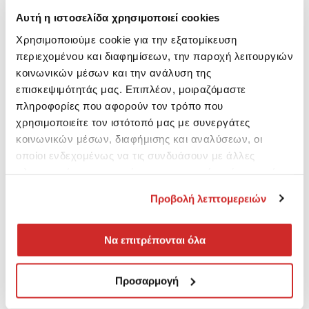
Αυτή η ιστοσελίδα χρησιμοποιεί cookies
Χρησιμοποιούμε cookie για την εξατομίκευση
περιεχομένου και διαφημίσεων, την παροχή λειτουργιών
κοινωνικών μέσων και την ανάλυση της
επισκεψιμότητάς μας. Επιπλέον, μοιραζόμαστε
πληροφορίες που αφορούν τον τρόπο που
χρησιμοποιείτε τον ιστότοπό μας με συνεργάτες
κοινωνικών μέσων, διαφήμισης και αναλύσεων, οι
οποίοι ενδεχομένως να τις συνδυάσουν με άλλες
πληροφορίες που τους έχετε παραχωρήσει ή τις οποίες
έχουν συλλέξει σε σχέση με την από μέρους σας χρήση
Προβολή λεπτομερειών
των υπηρεσιών τους.
Να επιτρέπονται όλα
Προσαρμογή