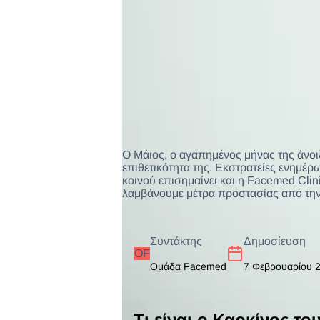
Ο Μάιος, ο αγαπημένος μήνας της άνοιξ
επιθετικότητα της. Εκστρατείες ενημέρ
κοινού επισημαίνει και η Facemed Cli
λαμβάνουμε μέτρα προστασίας από την
Συντάκτης
Δημοσίευση
ΟF
Ομάδα Facemed
7 Φεβρουαρίου 
Τι είναι ο Καρκίνος το