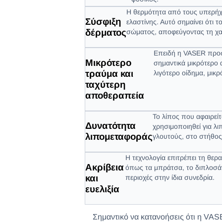
Η θερμότητα από τους υπερήχ
Σύσφιξη
ελαστίνης. Αυτό σημαίνει ότι
δέρματος
σώματος, αποφεύγοντας τη χα
Επειδή η VASER προστ
Μικρότερο
σημαντικά μικρότερο
τραύμα και
λιγότερο οίδημα, μικ
ταχύτερη
αποθεραπεία
Το λίπος που αφαιρείτ
Δυνατότητα
χρησιμοποιηθεί για λ
λιπομεταφοράς
γλουτούς, στο στήθος
Η τεχνολογία επιτρέπει τη θε
Ακρίβεια
όπως τα μπράτσα, το διπλοσά
και
περιοχές στην ίδια συνεδρία.
ευελιξία
Σημαντικό να κατανοήσεις ότι η VA