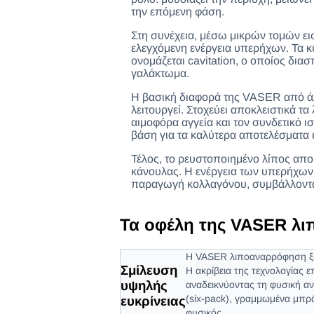
την επόμενη φάση.
Στη συνέχεια, μέσω μικρών τομών ει
ελεγχόμενη ενέργεια υπερήχων. Τα 
ονομάζεται cavitation, ο οποίος δια
γαλάκτωμα.
Η βασική διαφορά της VASER από άλ
λειτουργεί. Στοχεύει αποκλειστικά τα
αιμοφόρα αγγεία και τον συνδετικό ι
βάση για τα καλύτερα αποτελέσματα 
Τέλος, το ρευστοποιημένο λίπος απ
κάνουλας. Η ενέργεια των υπερήχων 
παραγωγή κολλαγόνου, συμβάλλοντα
Τα οφέλη της VASER λ
Η VASER λιποαναρρόφηση ξεχ
Σμίλευση
Η ακρίβεια της τεχνολογίας ε
υψηλής
αναδεικνύοντας τη φυσική αν
(six-pack), γραμμωμένα μπρ
ευκρίνειας
φυσικός.