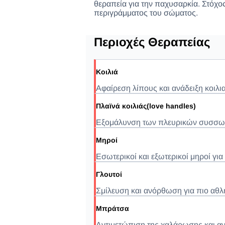
θεραπεία για την παχυσαρκία. Στόχος
περιγράμματος του σώματος.
Περιοχές Θεραπείας
Κοιλιά
Αφαίρεση λίπους και ανάδειξη κοιλι
Πλαϊνά κοιλιάς(love handles)
Εξομάλυνση των πλευρικών συσσωρ
Μηροί
Εσωτερικοί και εξωτερικοί μηροί γι
Γλουτοί
Σμίλευση και ανόρθωση για πιο αθλ
Μπράτσα
Αντιμετώπιση της χαλάρωσης και αν