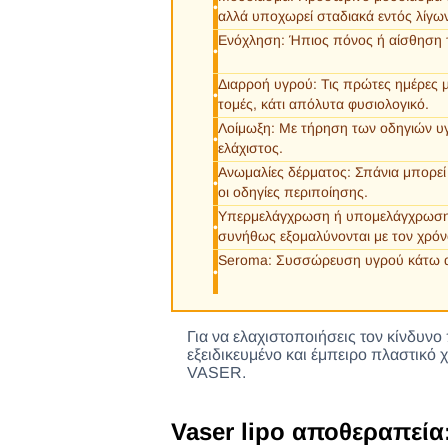
•
αλλά υποχωρεί σταδιακά εντός λίγω
Ενόχληση: Ήπιος πόνος ή αίσθηση τ
•
Διαρροή υγρού: Τις πρώτες ημέρες 
•
τομές, κάτι απόλυτα φυσιολογικό.
Λοίμωξη: Με τήρηση των οδηγιών υγιε
•
ελάχιστος.
Ανωμαλίες δέρματος: Σπάνια μπορεί
•
οι οδηγίες περιποίησης.
Υπερμελάγχρωση ή υπομελάγχρωση:
•
συνήθως εξομαλύνονται με τον χρόν
Seroma: Συσσώρευση υγρού κάτω απ
•
Για να ελαχιστοποιήσεις τον κίνδυνο 
εξειδικευμένο και έμπειρο πλαστικό 
VASER.
Vaser lipo αποθεραπεί