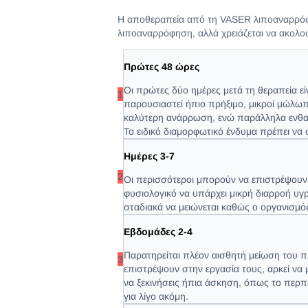
Η αποθεραπεία από τη VASER λιποαναρρόφ
λιποαναρρόφηση, αλλά χρειάζεται να ακολου
Πρώτες 48 ώρες
Οι πρώτες δύο ημέρες μετά τη θεραπεία είν
1
παρουσιαστεί ήπιο πρήξιμο, μικροί μώλωπ
καλύτερη ανάρρωση, ενώ παράλληλα ενθαρρ
Το ειδικό διαμορφωτικό ένδυμα πρέπει να 
Ημέρες 3-7
2
Οι περισσότεροι μπορούν να επιστρέψουν 
φυσιολογικό να υπάρχει μικρή διαρροή υγρ
σταδιακά να μειώνεται καθώς ο οργανισμό
Εβδομάδες 2-4
Παρατηρείται πλέον αισθητή μείωση του 
3
επιστρέψουν στην εργασία τους, αρκεί να
να ξεκινήσεις ήπια άσκηση, όπως το περ
για λίγο ακόμη.