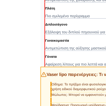
Πλάτη
Πιο σμιλεμένο περίγραμμα
Διπλοσάγονο
Εξάλειψη του διπλού πηγουνιού για
Γυναικομαστία
Αντιμετώπιση της αύξησης μαστικού
Γόνατα
Αφαίρεση λίπους για πιο λεπτά και 
Vaser lipo παρενέργειες: Τι 
Οίδημα: Το πρήξιμο είναι φυσιολογ
•
χρήση ειδικού διαμορφωτικού ρούχο
Μώλωπες: Μπορεί να εμφανιστούν 
•
Μούδιασμα: Προσωρινό μούδιασμα σ