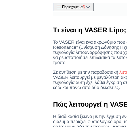
Περιεχόμενα
5
1
.
Τα οφέλη της VASER λιποα
2
.
Vaser lipo παρενέργειες: Τι να
Τι είναι η VASER Lipo;
3
.
Vaser lipo αποθεραπεία: Χρ
4
.
Συμβουλές για βέλτιστη αποθ
Το VASER είναι ένα ακρωνύμιο που ση
5
.
Κόστος
Resonance" (Ενίσχυση Δόνησης Ηχητι
τεχνολογία λιποαναρρόφησης που χρη
να ρευστοποιήσει επιλεκτικά τα λιπο
τρόπο.
Σε αντίθεση με την παραδοσιακή
λιπ
VASER λειτουργεί με μεγαλύτερη ακρ
τεχνολογία αυτή έχει λάβει έγκριση α
εδώ και πάνω από δύο δεκαετίες.
Πώς λειτουργεί η VA
Η διαδικασία ξεκινά με την έγχυση ε
διάλυμα περιέχει φυσιολογικό ορό, τ
ρόλο: μουδιάζει την περιοχή, μειώνει